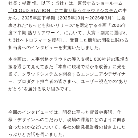
社長：杉野 愼、以下：当社）は、運営する
ショールーム
「CLOUD STATION」にて取り扱うクラウドシステム
の中
から、2025年度下半期（2025年10月〜2026年3月）に発
表された“もっとも熱いリリース”を選定する企画「2025年
度下半期 熱リリアワード」において、大賞・副賞に選ばれ
た3社へトロフィーを授与し、受賞した機能の開発に関わる
担当者へのインタビューを実施いたしました。
本企画は、人事労務クラウドの導入支援1,000社超の現場支
援を通じて見えてきた「本当に現場で助かる改善」に光を
当て、クラウドシステムを開発するエンジニアやデザイナ
ー、プロダクト担当者の皆さまへ、ユーザー視点での“あり
がとう”を届ける取り組みです。
今回のインタビューでは、開発に至った背景や裏話、仕
様・デザインへのこだわり、現場の課題にどのように向き
合ったのかなどについて、各社の開発担当者の皆さまにた
っぷりとお話を伺いました。