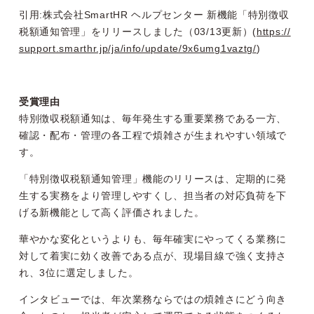
引用:
株式会社SmartHR ヘルプセンター 新機能「特別徴収
税額通知管理」をリリースしました（03/13更新）
(
https://
support.smarthr.jp/ja/info/update/9x6umg1vaztg/
)
受賞理由
特別徴収税額通知は、毎年発生する重要業務である一方、
確認・配布・管理の各工程で煩雑さが生まれやすい領域で
す。
「特別徴収税額通知管理」機能のリリースは、定期的に発
生する実務をより管理しやすくし、担当者の対応負荷を下
げる新機能として高く評価されました。
華やかな変化というよりも
、毎年確実にやってくる業務に
対して着実に効く改善である点が、現場目線で強く支持さ
れ、3位に選定しました。
インタビューでは、年次業務ならではの煩雑さにどう向き