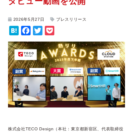
タビュー動画を公開
2026年5月27日
プレスリリース
H
F
T
P
at
a
wi
o
e
c
tt
c
n
e
er
k
a
b
et
o
o
k
株式会社TECO Design（本社：東京都新宿区、代表取締役