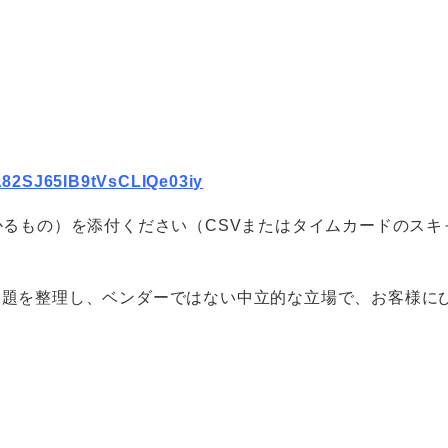
oA82SJ65IB9tVsCLIQe03iy
かるもの）を添付ください（CSVまたはタイムカードのスキ
にて課題を整理し、ベンダーではない中立的な立場で、お客様に