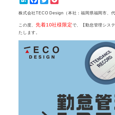
H
F
T
P
at
a
wi
o
株式会社TECO Design（本社：福岡県福岡市、
e
c
tt
c
n
e
er
k
先着10社様限定
この度、
で、
【勤怠管理システ
a
b
et
たします。
o
o
k