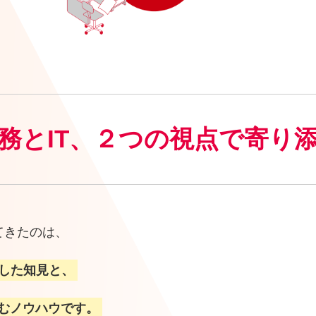
務とIT、２つの視点で
寄り
てきたのは、
した知見と、
込むノウハウです。