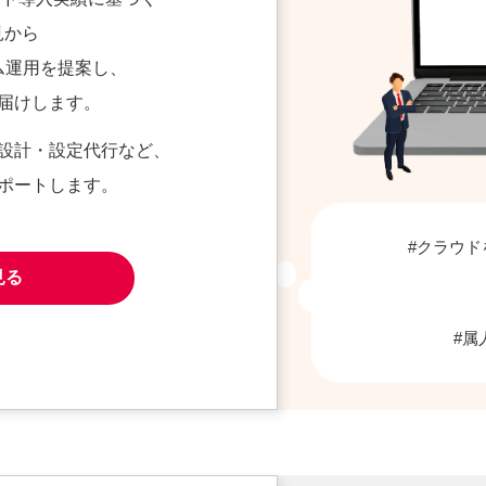
見から
ム運用を提案し、
届けします。
設計・設定代行など、
ポートします。
#クラウド
見る
#属